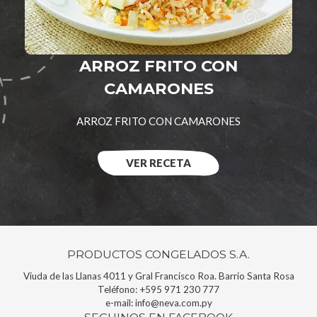
ARROZ FRITO CON
CAMARONES
ARROZ FRITO CON CAMARONES
VER RECETA
PRODUCTOS CONGELADOS S.A.
Viuda de las Llanas 4011 y Gral Francisco Roa. Barrio Santa Rosa
Teléfono:
+595 971 230 777
e-mail:
info@neva.com.py