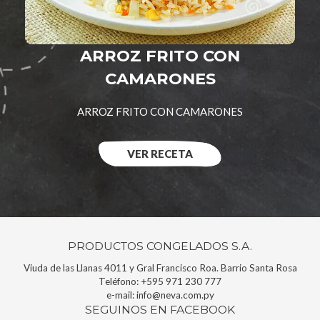
ARROZ FRITO CON
CAMARONES
ARROZ FRITO CON CAMARONES
VER RECETA
PRODUCTOS CONGELADOS S.A.
Viuda de las Llanas 4011 y Gral Francisco Roa. Barrio Santa Rosa
Teléfono:
+595 971 230 777
e-mail:
info@neva.com.py
SEGUINOS EN FACEBOOK