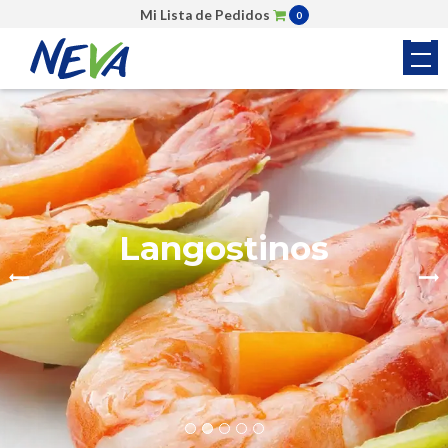
Mi Lista de Pedidos
0
Colas de Camarón
Langostinos