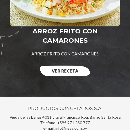
ARROZ FRITO CON
CAMARONES
ARROZ FRITO CON CAMARONES
VER RECETA
PRODUCTOS CONGELADOS S.A.
Viuda de las Llanas 4011 y Gral Francisco Roa. Barrio Santa Rosa
Teléfono:
+595 971 230 777
e-mail:
info@neva.com.py