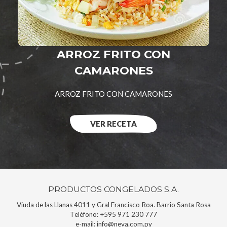
ARROZ FRITO CON
CAMARONES
ARROZ FRITO CON CAMARONES
VER RECETA
PRODUCTOS CONGELADOS S.A.
Viuda de las Llanas 4011 y Gral Francisco Roa. Barrio Santa Rosa
Teléfono:
+595 971 230 777
e-mail:
info@neva.com.py